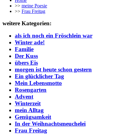
Home
>>
meine Poesie
>>
Frau Freitag
weitere Kategorien:
als ich noch ein Fröschlein war
Winter ade!
Familie
Der Kuss
übers Eis
morgen ist heute schon gestern
Ein glücklicher Tag
Mein Lebensmotto
Rosengarten
Advent
Winterzeit
mein Alltag
Genügsamkeit
In der Weihnachtsmeuchelei
Frau Freitag