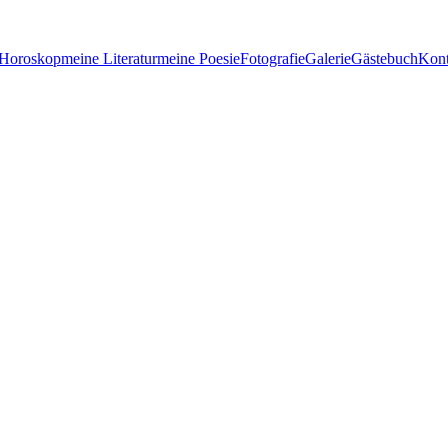
 Horoskop
meine Literatur
meine Poesie
Fotografie
Galerie
Gästebuch
Kont