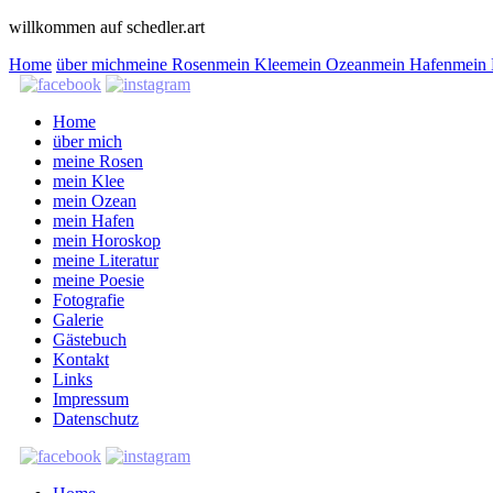
willkommen auf schedler.art
Home
über mich
meine Rosen
mein Klee
mein Ozean
mein Hafen
mein
Home
über mich
meine Rosen
mein Klee
mein Ozean
mein Hafen
mein Horoskop
meine Literatur
meine Poesie
Fotografie
Galerie
Gästebuch
Kontakt
Links
Impressum
Datenschutz