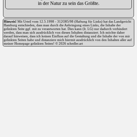
in der Natur zu sein das Größte.
Hinweis!
Mit Urteil vom 12.5.1998 - 312O85/98 (Haftung für Links) hat das Landgericht
Hamburg entschieden, dass man durch die Anbringung eines Links, die Inhalte der
gelinkten Seite ggf. mit zu verantworten hat. Dies kann (lt. LG) nur dadurch verhindert
werden, dass man sich ausdrücklich von diesen Inhalten distanziert. Ich möchte daher
darauf hinweisen, dass ich keinen Einfluss auf die Gestaltung und die Inhalte der von mir
gelinkten Seiten habe und distanziere mich hiermit ausdrücklich von den Inhalten aller auf
meiner Homepage gelinkten Seiten! © 2026 schedler.art