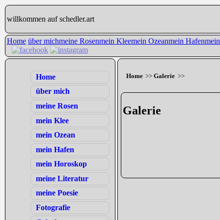
willkommen auf schedler.art
Home
über mich
meine Rosen
mein Klee
mein Ozean
mein Hafen
mein
Home
Home
>>
Galerie
>>
über mich
meine Rosen
Galerie
mein Klee
mein Ozean
mein Hafen
mein Horoskop
meine Literatur
meine Poesie
Fotografie