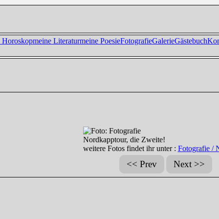
 Horoskop
meine Literatur
meine Poesie
Fotografie
Galerie
Gästebuch
Kon
Nordkapptour, die Zweite!
weitere Fotos findet ihr unter :
Fotografie /
<< Prev
Next >>